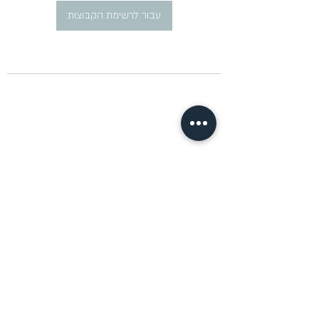
עבור לרשימת הקבוצות
​פרסום מודעות דרושים ברוסית
pirsum.marina@gmail.com
0777292959