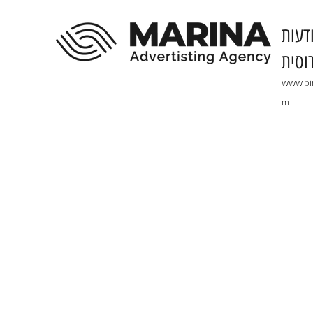
דעות
וסית
www.pi
m