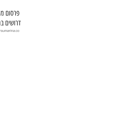
​פרסום מו
דרושים בר
rsumarina.co