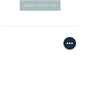
עבור לרשימת הקבוצות
​פרסום מודעות דרושים ברוסית
pirsum.marina@gmail.com
0777292959