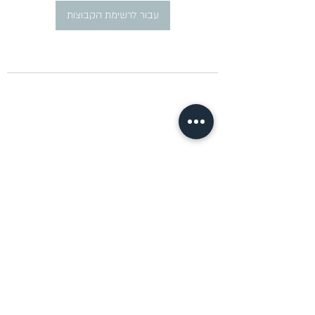
עבור לרשימת הקבוצות
​פרסום מודעות דרושים ברוסית
pirsum.marina@gmail.com
0777292959