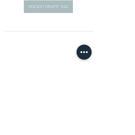
עבור לרשימת הקבוצות
​פרסום מודעות דרושים ברוסית
pirsum.marina@gmail.com
0777292959