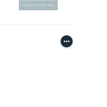
עבור לרשימת הקבוצות
​פרסום מודעות דרושים ברוסית
pirsum.marina@gmail.com
0777292959