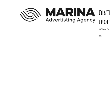
דעות
וסית
www.pi
m