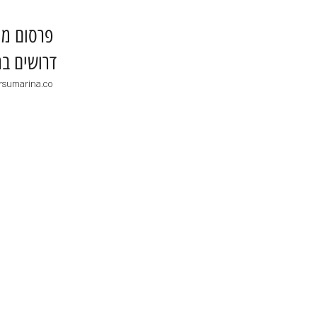
​פרסום מו
דרושים בר
rsumarina.co