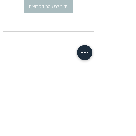
עבור לרשימת הקבוצות
​פרסום מודעות דרושים ברוסית
pirsum.marina@gmail.com
0777292959