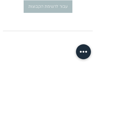
עבור לרשימת הקבוצות
​פרסום מודעות דרושים ברוסית
pirsum.marina@gmail.com
0777292959