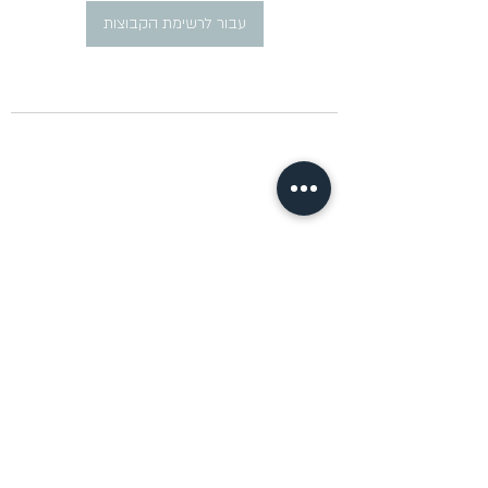
עבור לרשימת הקבוצות
​פרסום מודעות דרושים ברוסית
pirsum.marina@gmail.com
0777292959