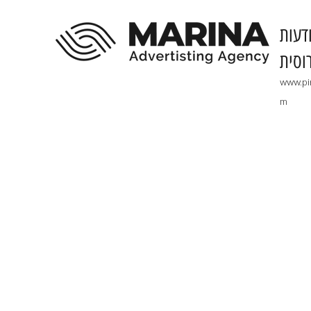
דעות
וסית
www.pi
m