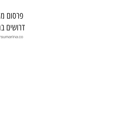
​פרסום מו
דרושים בר
rsumarina.co