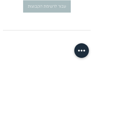
עבור לרשימת הקבוצות
​פרסום מודעות דרושים ברוסית
pirsum.marina@gmail.com
0777292959