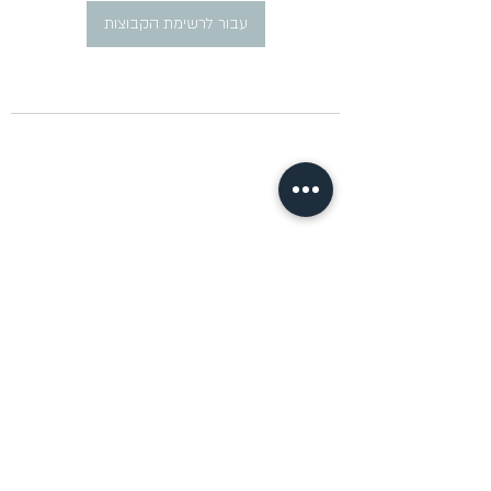
עבור לרשימת הקבוצות
​פרסום מודעות דרושים ברוסית
pirsum.marina@gmail.com
0777292959