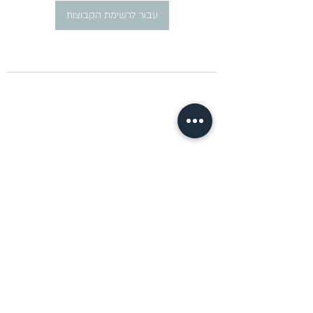
עבור לרשימת הקבוצות
​פרסום מודעות דרושים ברוסית
pirsum.marina@gmail.com
0777292959