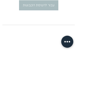
עבור לרשימת הקבוצות
​פרסום מודעות דרושים ברוסית
pirsum.marina@gmail.com
0777292959