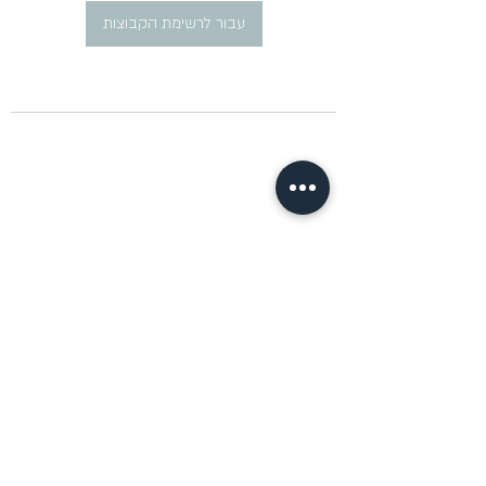
עבור לרשימת הקבוצות
​פרסום מודעות דרושים ברוסית
pirsum.marina@gmail.com
0777292959