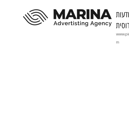
דעות
וסית
www.pi
m