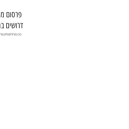
​פרסום מו
דרושים בר
rsumarina.co