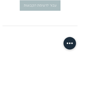
עבור לרשימת הקבוצות
​פרסום מודעות דרושים ברוסית
pirsum.marina@gmail.com
0777292959