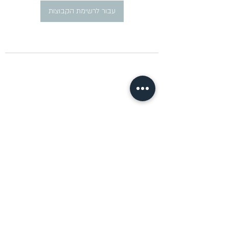
עבור לרשימת הקבוצות
​פרסום מודעות דרושים ברוסית
pirsum.marina@gmail.com
0777292959