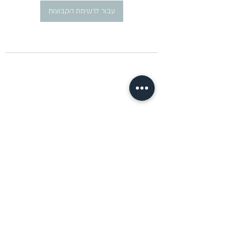
עבור לרשימת הקבוצות
​פרסום מודעות דרושים ברוסית
pirsum.marina@gmail.com
0777292959