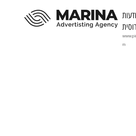
דעות
וסית
www.pi
m