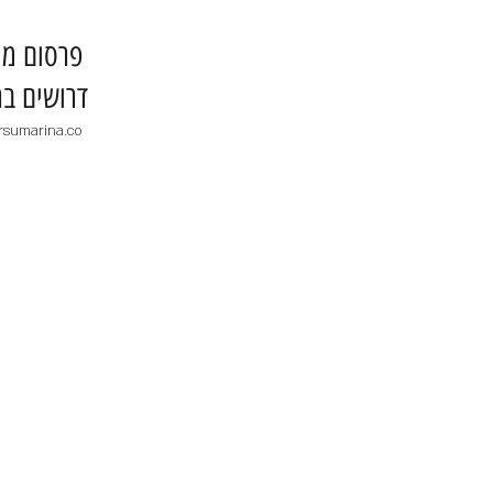
​פרסום מו
דרושים בר
rsumarina.co