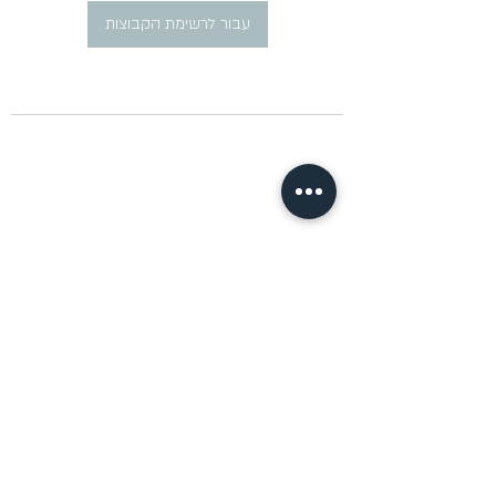
עבור לרשימת הקבוצות
​פרסום מודעות דרושים ברוסית
pirsum.marina@gmail.com
0777292959