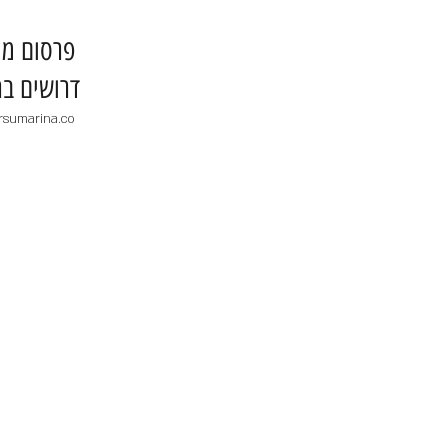
​פרסום מו
דרושים בר
rsumarina.co