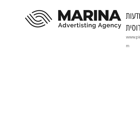
דעות
וסית
www.pi
m