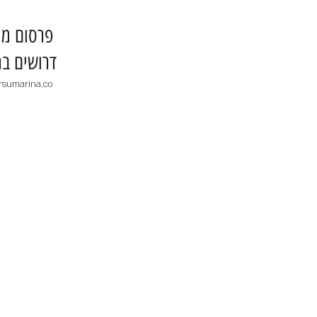
​פרסום מו
דרושים בר
rsumarina.co