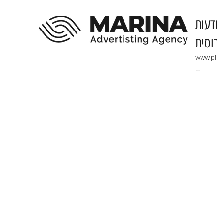
דעות
וסית
www.pi
m