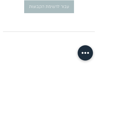
עבור לרשימת הקבוצות
​פרסום מודעות דרושים ברוסית
pirsum.marina@gmail.com
0777292959