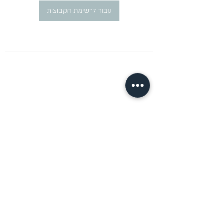
עבור לרשימת הקבוצות
​פרסום מודעות דרושים ברוסית
pirsum.marina@gmail.com
0777292959