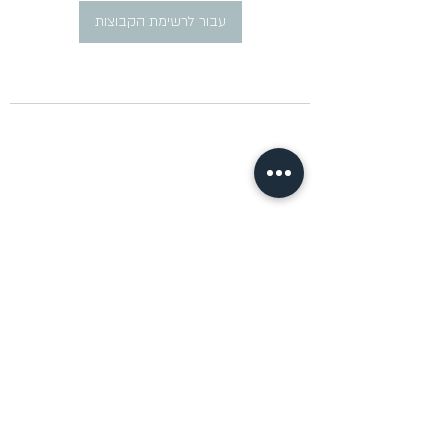
עבור לרשימת הקבוצות
​פרסום מודעות דרושים ברוסית
pirsum.marina@gmail.com
0777292959