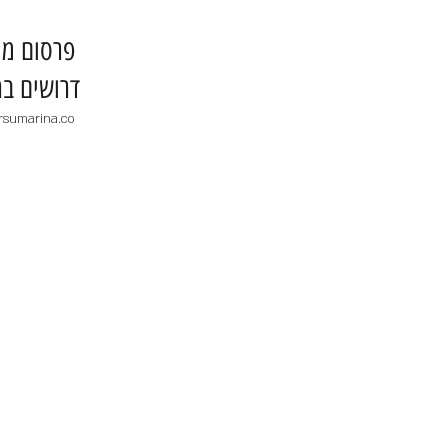
​פרסום מו
דרושים בר
rsumarina.co