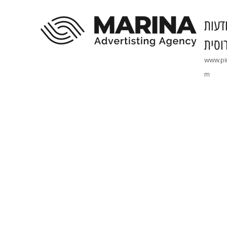
דעות
וסית
www.pi
m