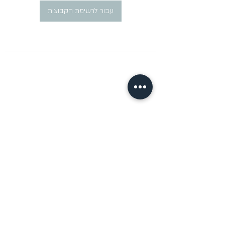
עבור לרשימת הקבוצות
​פרסום מודעות דרושים ברוסית
pirsum.marina@gmail.com
0777292959