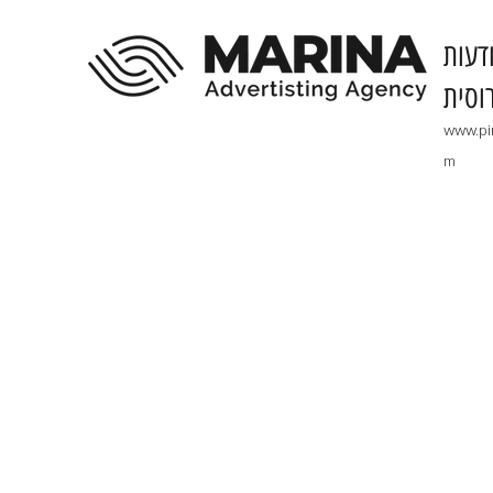
דעות
וסית
www.pi
m