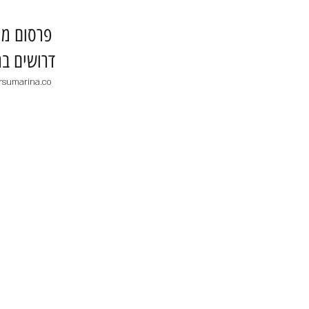
​פרסום מו
דרושים בר
rsumarina.co