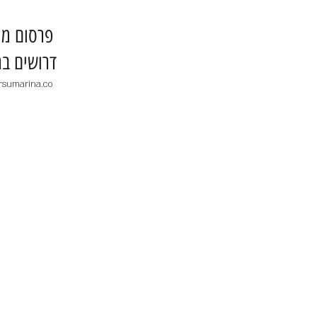
​פרסום מו
דרושים בר
rsumarina.co