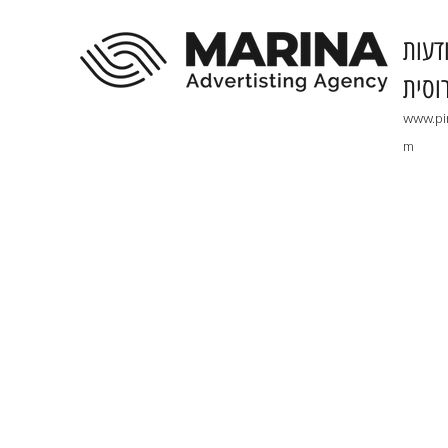
דעות
וסית
www.pi
m