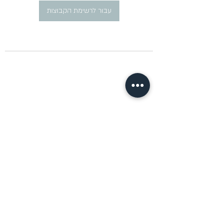
עבור לרשימת הקבוצות
​פרסום מודעות דרושים ברוסית
pirsum.marina@gmail.com
0777292959