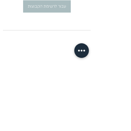
עבור לרשימת הקבוצות
​פרסום מודעות דרושים ברוסית
pirsum.marina@gmail.com
0777292959