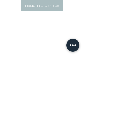
עבור לרשימת הקבוצות
​פרסום מודעות דרושים ברוסית
pirsum.marina@gmail.com
0777292959