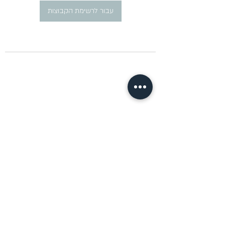
עבור לרשימת הקבוצות
​פרסום מודעות דרושים ברוסית
pirsum.marina@gmail.com
0777292959