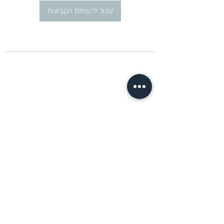
עבור לרשימת הקבוצות
​פרסום מודעות דרושים ברוסית
pirsum.marina@gmail.com
0777292959