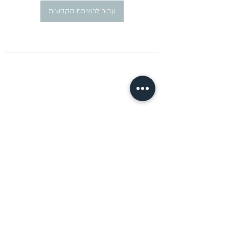
עבור לרשימת הקבוצות
​פרסום מודעות דרושים ברוסית
pirsum.marina@gmail.com
0777292959