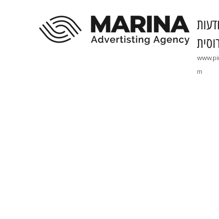
דעות
וסית
www.pi
m