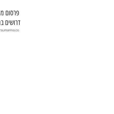
​פרסום מו
דרושים בר
rsumarina.co