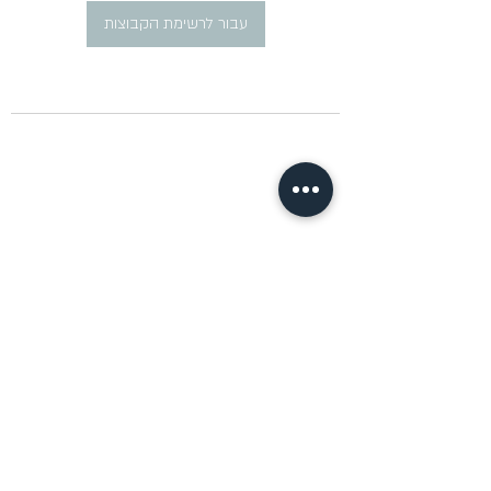
עבור לרשימת הקבוצות
​פרסום מודעות דרושים ברוסית
pirsum.marina@gmail.com
0777292959