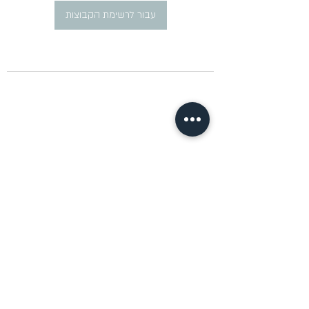
עבור לרשימת הקבוצות
​פרסום מודעות דרושים ברוסית
pirsum.marina@gmail.com
0777292959