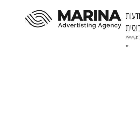
דעות
וסית
www.pi
m