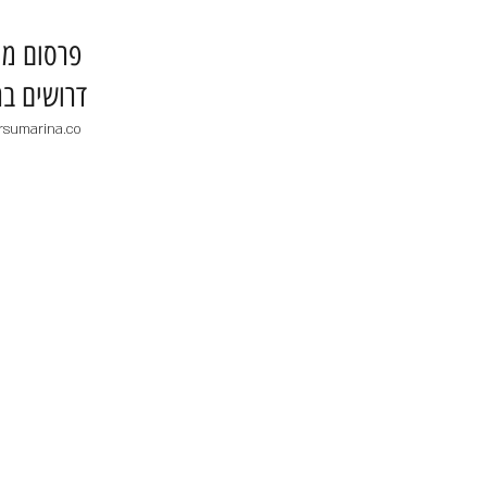
​פרסום מו
דרושים בר
rsumarina.co