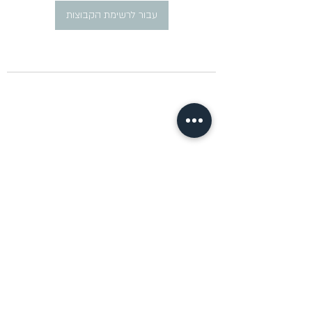
עבור לרשימת הקבוצות
​פרסום מודעות דרושים ברוסית
pirsum.marina@gmail.com
0777292959