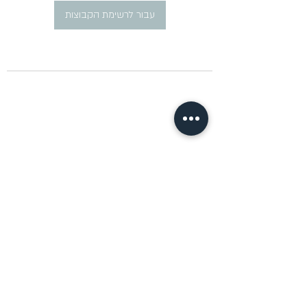
עבור לרשימת הקבוצות
​פרסום מודעות דרושים ברוסית
pirsum.marina@gmail.com
0777292959