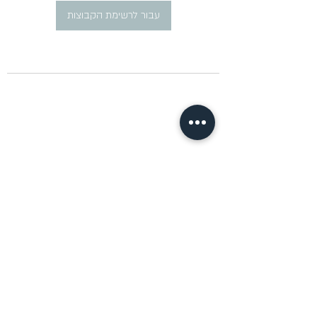
עבור לרשימת הקבוצות
​פרסום מודעות דרושים ברוסית
pirsum.marina@gmail.com
0777292959