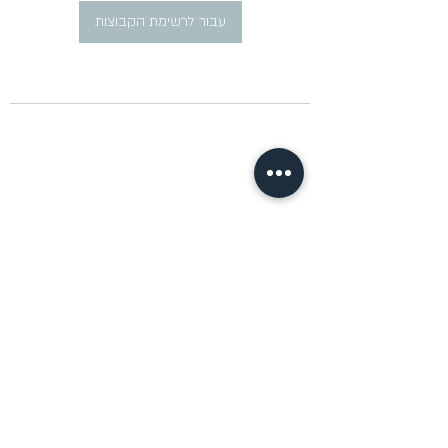
עבור לרשימת הקבוצות
​פרסום מודעות דרושים ברוסית
pirsum.marina@gmail.com
0777292959