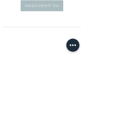
עבור לרשימת הקבוצות
​פרסום מודעות דרושים ברוסית
pirsum.marina@gmail.com
0777292959