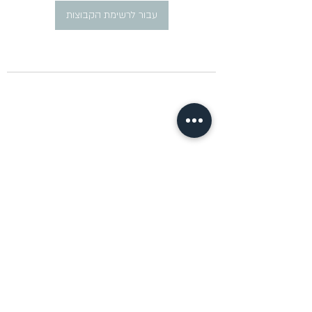
עבור לרשימת הקבוצות
​פרסום מודעות דרושים ברוסית
pirsum.marina@gmail.com
0777292959