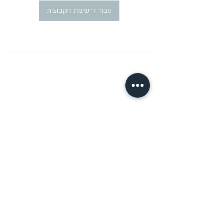
עבור לרשימת הקבוצות
​פרסום מודעות דרושים ברוסית
pirsum.marina@gmail.com
0777292959