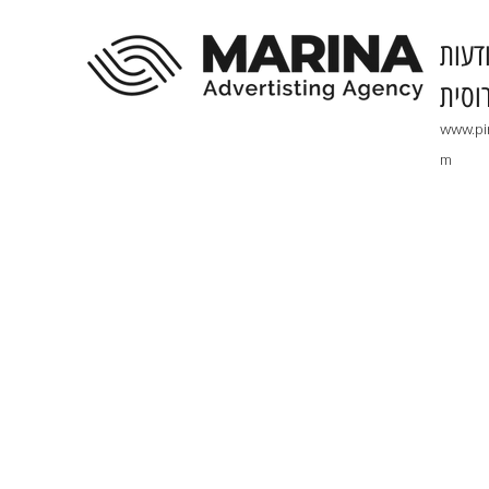
דעות
וסית
www.pi
m