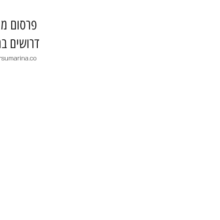
​פרסום מו
דרושים בר
rsumarina.co