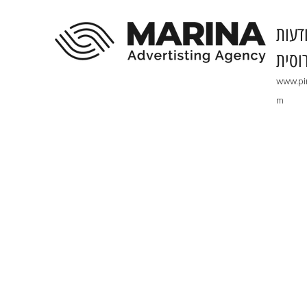
דעות
וסית
www.pi
m