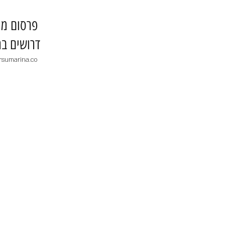
​פרסום מו
דרושים בר
rsumarina.co